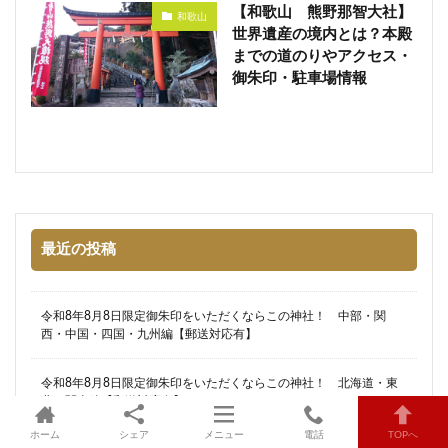
【和歌山 熊野那智大社】
和歌山
世界遺産の境内とは？本殿
までの道のりやアクセス・
御朱印・駐車場情報
最近の投稿
令和8年8月8日限定御朱印をいただくならこの神社！ 中部・関
西・中国・四国・九州編【郵送対応有】
令和8年8月8日限定御朱印をいただくならこの神社！ 北海道・東
北・関東編【郵送対応有】
ホーム
シェア
メニュー
電話
TOPへ