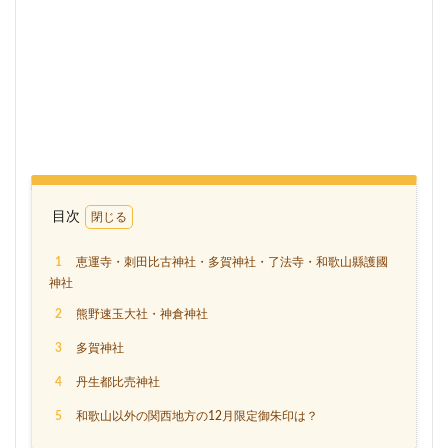
目次
1
恵運寺・刺田比古神社・多賀神社・了法寺・和歌山縣護國
神社
2
熊野速玉大社・神倉神社
3
多賀神社
4
丹生都比売神社
5
和歌山以外の関西地方の12月限定御朱印は？