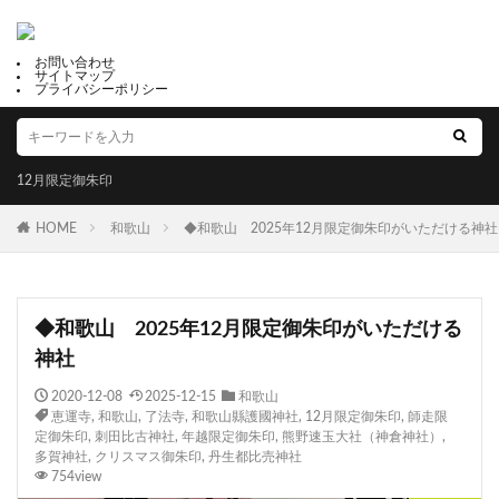
お問い合わせ
サイトマップ
プライバシーポリシー
12月限定御朱印
HOME
和歌山
◆和歌山 2025年12月限定御朱印がいただける神社
◆和歌山 2025年12月限定御朱印がいただける
神社
2020-12-08
2025-12-15
和歌山
恵運寺
,
和歌山
,
了法寺
,
和歌山縣護國神社
,
12月限定御朱印
,
師走限
定御朱印
,
刺田比古神社
,
年越限定御朱印
,
熊野速玉大社（神倉神社）
,
多賀神社
,
クリスマス御朱印
,
丹生都比売神社
754view