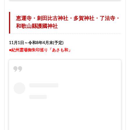
恵運寺・
刺田比古神社・
多賀神社・
了法寺・
和歌山縣護國神社
11月1日～令和8年4月末(予定)
●紀州霊場御朱印巡り「あさも和」