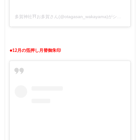
多賀神社⛩お多賀さん(@otagasan_wakayama)がシェアした投稿
●12月の箔押し月替御朱印