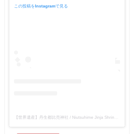
この投稿をInstagramで見る
【世界遺産】丹生都比売神社 / Niutsuhime Jinja Shrine(@niutsuhimejinja.official)がシェアした投稿