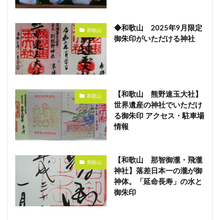
◆和歌山 2025年9月限定
和歌山
御朱印がいただける神社
【和歌山 熊野速玉大社】
和歌山
世界遺産の神社でいただけ
る御朱印 アクセス・駐車場
情報
【和歌山 那智御瀧・飛瀧
和歌山
神社】落差日本一の瀧が御
神体。「延命長寿」の水と
御朱印