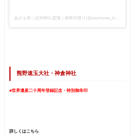
あさも和｜紀州神仏霊場｜御朱印巡り(@asamowa_kishu)がシェアした投稿
熊野速玉大社・神倉神社
●世界遺産二十周年登録記念・特別御朱印
詳しくはこちら