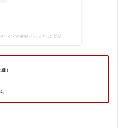
en_gokokujinja)がシェアした投稿
北側）
ら