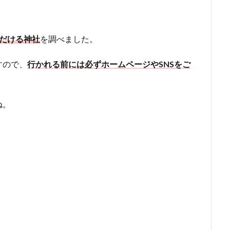
だける神社
を調べました。
すので、
行かれる前には必ずホームページやSNSをご
ね。