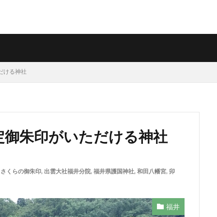
ただける神社
限定御朱印がいただける神社
,
さくらの御朱印
,
出雲大社福井分院
,
福井県護国神社
,
和田八幡宮
,
卯
福井