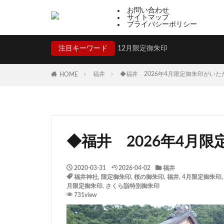
お問い合わせ
サイトマップ
プライバシーポリシー
注目キーワード
12月限定御朱印
福井
◆福井 2026年4月限定御朱印がい
HOME
◆福井 2026年4月
2020-03-31
2026-04-02
福井
福井神社
,
限定御朱印
,
桜の御朱印
,
福井
,
4月限定御朱印
月限定御朱印
,
さくら詣特別御朱印
731view