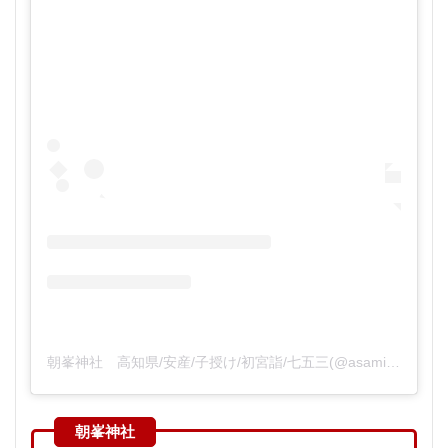
朝峯神社 高知県/安産/子授け/初宮詣/七五三(@asamine_jinja)がシェアした投稿