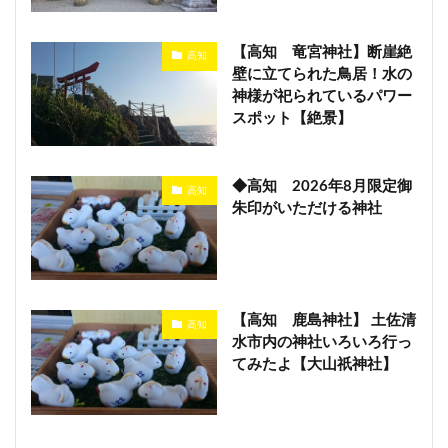
【高知 竜宮神社】断崖絶
高知
壁に立てられた鳥居！水の
神様が祀られているパワー
スポット【絶景】
◆高知 2026年8月限定御
高知
朱印がいただける神社
【高知 鹿島神社】 土佐清
高知
水市内の神社いろいろ行っ
てみたよ【大山祇神社】