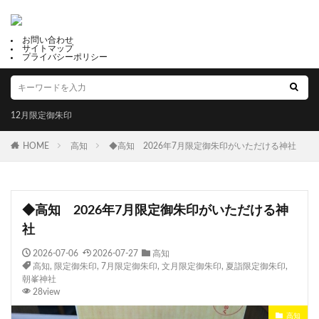
お問い合わせ
サイトマップ
プライバシーポリシー
12月限定御朱印
HOME
高知
◆高知 2026年7月限定御朱印がいただける神社
◆高知 2026年7月限定御朱印がいただける神
社
2026-07-06
2026-07-27
高知
高知
,
限定御朱印
,
7月限定御朱印
,
文月限定御朱印
,
夏詣限定御朱印
,
朝峯神社
28view
高知