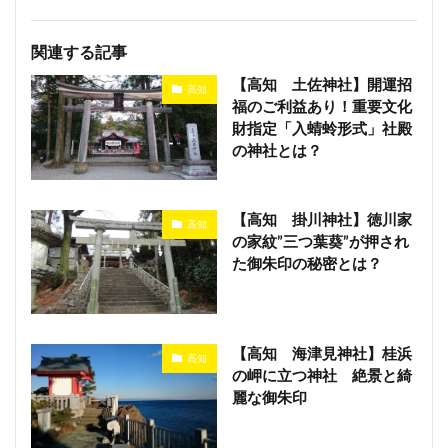
関連する記事
【高知 土佐神社】開運招
高知
福のご利益あり！重要文化
財指定「入蜻蛉形式」社殿
の神社とは？
【高知 掛川神社】徳川家
高知
の家紋”三つ葉葵”が押され
た御朱印の秘密とは？
【高知 海津見神社】桂浜
高知
の岬に立つ神社 絶景と綺
麗な御朱印