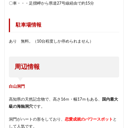
〇車・・・足摺岬から県道27号線経由で約15分
駐車場情報
あり 無料。（10台程度しか停められません）
周辺情報
白山洞門
高知県の天然記念物で、高さ16ｍ・幅17ｍもある、
国内最大
級の海蝕洞穴
です。
洞門がハートの形をしており、
恋愛成就のパワースポット
と
して人気です。