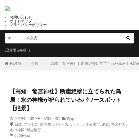
お問い合わせ
サイトマップ
プライバシーポリシー
12月限定御朱印
HOME
高知
【高知 竜宮神社】断崖絶壁に立てられた鳥居！水の
【高知 竜宮神社】断崖絶壁に立てられた鳥
居！水の神様が祀られているパワースポット
【絶景】
2019-02-02
2023-02-01
高知
高知
,
アクセス
,
駐車場
,
パワースポット
,
土佐清水市
,
絶景
,
竜宮神社
,
水の神様
,
断崖絶壁
6566view