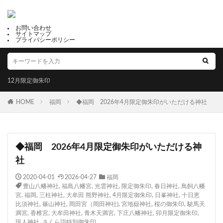
お問い合わせ
サイトマップ
プライバシーポリシー
12月限定御朱印
HOME
福岡
◆福岡 2026年4月限定御朱印がいただける神社
◆福岡 2026年4月限定御朱印がいただける神
社
2020-04-01
2026-04-27
福岡
豊山八幡神社
,
福島八幡宮
,
光雲神社
,
限定御朱印
,
春日神社
,
鳥飼八幡
宮
,
福岡
,
三柱神社
,
大牟田 熊野神社
,
4月限定御朱印
,
日峯神社
,
十日恵
比須神社
,
篠山神社
,
岡田宮（岡田神社)
,
宮地嶽神社
,
桜の御朱印
,
駛馬天
満宮
,
香椎宮
,
大牟田神社
,
青木天満宮
,
下庄八幡神社
,
卯月限定御朱印
,
現人神社
,
さくら詣特別御朱印