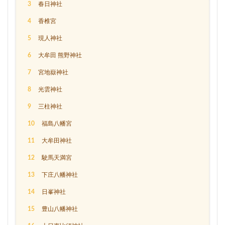
3
春日神社
4
香椎宮
5
現人神社
6
大牟田 熊野神社
7
宮地嶽神社
8
光雲神社
9
三柱神社
10
福島八幡宮
11
大牟田神社
12
駛馬天満宮
13
下庄八幡神社
14
日峯神社
15
豊山八幡神社