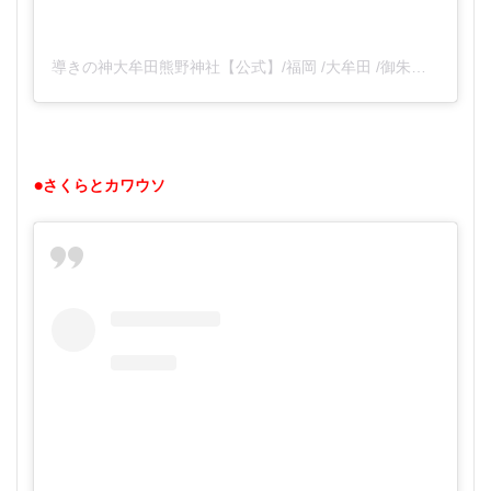
導きの神大牟田熊野神社【公式】/福岡 /大牟田 /御朱印 /サッカー神社 /ヤタガラス/パワースポット(@omuta_kumano)がシェアした投稿
●さくらとカワウソ