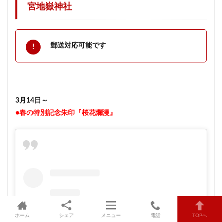
宮地嶽神社
郵送対応可能です
3月14日～
●春の特別記念朱印『桜花爛漫』
ホーム
シェア
メニュー
電話
TOPへ