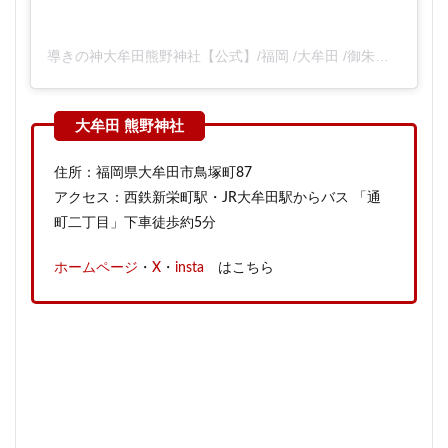
導きの神大牟田熊野神社【公式】/福岡 /大牟田 /御朱印 /サッカー神社 /ヤタガラス/パワースポット(@omuta_kumano)がシェアした投稿
住所：福岡県大牟田市鳥塚町87
アクセス：西鉄新栄町駅・JR大牟田駅からバス 「通
町二丁目」下車徒歩約5分
ホームページ
・
X
・
insta
はこちら