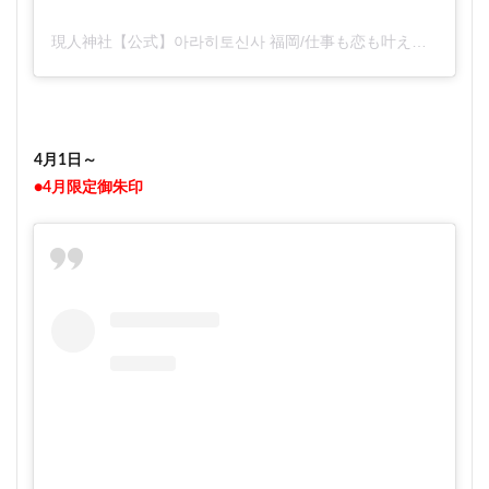
現人神社【公式】아라히토신사 福岡/仕事も恋も叶えてくれる神さま(@arahitojinja)がシェアした投稿
4月1日～
●4月限定御朱印