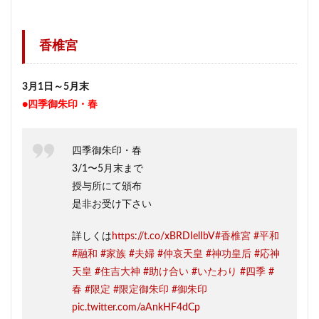
香椎宮
3月1日～5月末
●四季御朱印・春
四季御朱印・春
3/1〜5月末まで
授与所にて頒布
是非お受け下さい
詳しくは
https://t.co/xBRDIelIbV
#香椎宮
#平和
#融和
#家族
#夫婦
#仲哀天皇
#神功皇后
#応神
天皇
#住吉大神
#助け合い
#いたわり
#四季
#
春
#限定
#限定御朱印
#御朱印
pic.twitter.com/aAnkHF4dCp