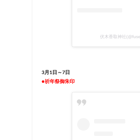
伏木香取神社(@fuseg
3月1日～7日
●祈年祭御朱印