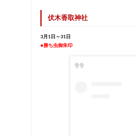
伏木香取神社
3月1日～31日
●勝ち虫御朱印