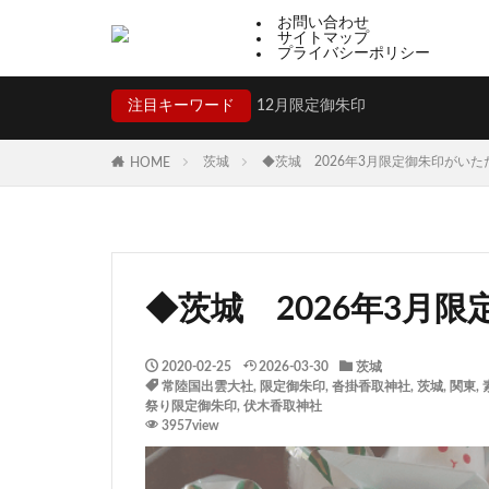
お問い合わせ
サイトマップ
プライバシーポリシー
注目キーワード
12月限定御朱印
茨城
◆茨城 2026年3月限定御朱印がい
HOME
◆茨城 2026年3月
2020-02-25
2026-03-30
茨城
常陸国出雲大社
,
限定御朱印
,
沓掛香取神社
,
茨城
,
関東
,
祭り限定御朱印
,
伏木香取神社
3957view