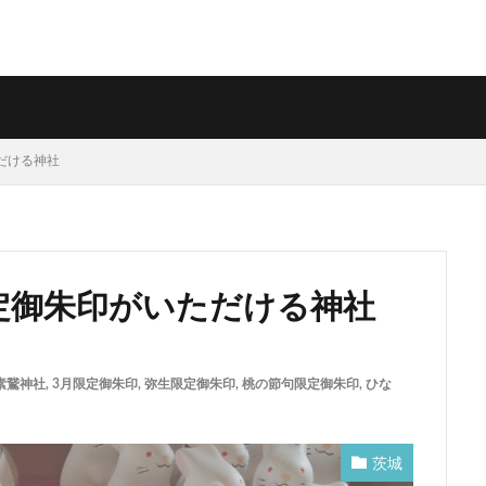
ただける神社
限定御朱印がいただける神社
素鵞神社
,
3月限定御朱印
,
弥生限定御朱印
,
桃の節句限定御朱印
,
ひな
茨城