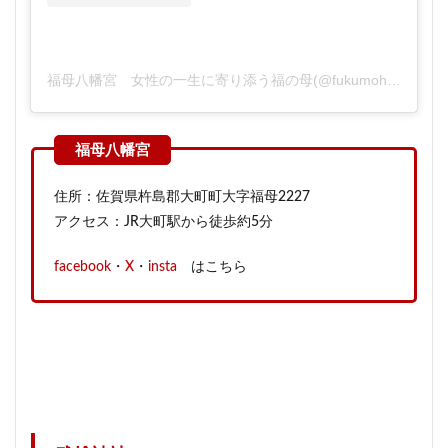
福母八幡宮 女性の一生に寄り添う福の母(@fukumohachimangu)がシェアした投稿
住所：佐賀県杵島郡大町町大字福母2227
アクセス：JR大町駅から徒歩約5分
facebook
・
X
・
insta
はこちら