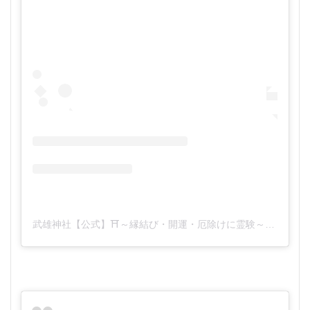
武雄神社【公式】⛩️～縁結び・開運・厄除けに霊験～(@takeojinjya)がシェアした投稿