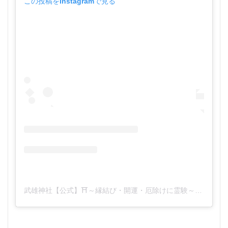
この投稿をInstagramで見る
武雄神社【公式】⛩️～縁結び・開運・厄除けに霊験～(@takeojinjya)がシェアした投稿