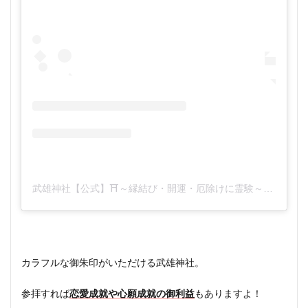
武雄神社【公式】⛩️～縁結び・開運・厄除けに霊験～(@takeojinjya)がシェアした投稿
カラフルな御朱印がいただける武雄神社。
参拝すれば
恋愛成就や心願成就の御利益
もありますよ！