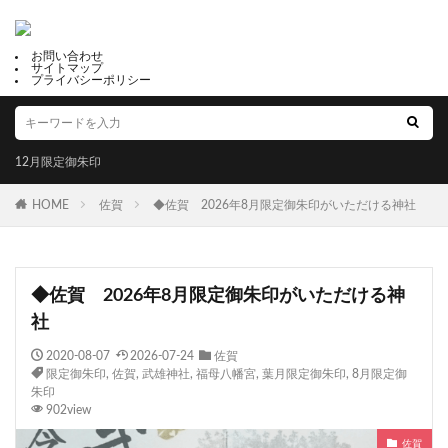
お問い合わせ
サイトマップ
プライバシーポリシー
12月限定御朱印
HOME
佐賀
◆佐賀 2026年8月限定御朱印がいただける神社
◆佐賀 2026年8月限定御朱印がいただける神
社
2020-08-07
2026-07-24
佐賀
限定御朱印
,
佐賀
,
武雄神社
,
福母八幡宮
,
葉月限定御朱印
,
8月限定御
朱印
902view
佐賀