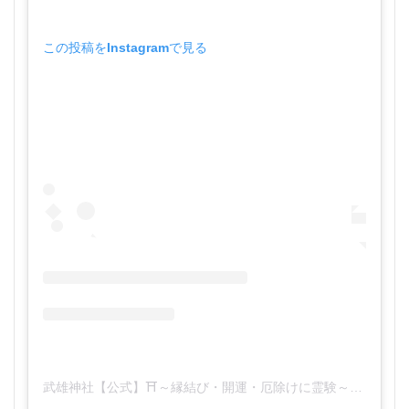
この投稿をInstagramで見る
武雄神社【公式】⛩️～縁結び・開運・厄除けに霊験～(@takeojinjya)がシェアした投稿