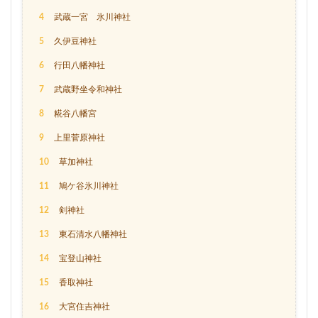
4
武蔵一宮 氷川神社
5
久伊豆神社
6
行田八幡神社
7
武蔵野坐令和神社
8
糀谷八幡宮
9
上里菅原神社
10
草加神社
11
鳩ケ谷氷川神社
12
剣神社
13
東石清水八幡神社
14
宝登山神社
15
香取神社
16
大宮住吉神社