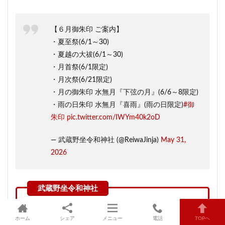
【６月御朱印 ご案内】
・夏至祭(6/1～30)
・夏越の大祓(6/1～30)
・月首祭(6/1限定)
・月次祭(6/21限定)
・月の御朱印 水無月『下弦の月』(6/6～8限定)
・雨の日朱印 水無月『喜雨』(雨の日限定)
#御
朱印
pic.twitter.com/IWYm40k2oD
— 武蔵野坐令和神社 (@ReiwaJinja)
May 31,
2026
住所：埼玉県所沢市東所沢和田3-31-3
ホーム
シェア
メニュー
電話
TOPへ
アクセス：JR東所沢駅から徒歩約9分