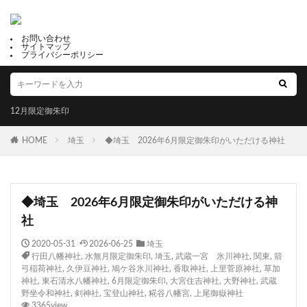
お問い合わせ
サイトマップ
プライバシーポリシー
12月限定御朱印
HOME
埼玉
◆埼玉 2026年6月限定御朱印がいただける神社
◆埼玉 2026年6月限定御朱印がいただける神
社
2020-05-31
2026-06-25
埼玉
行田八幡神社
,
水無月限定御朱印
,
埼玉
,
武蔵一宮 氷川神社
,
関東
,
箭
弓稲荷神社
,
久伊豆神社
,
鳩ケ谷氷川神社
,
香取神社
,
上里菅原神社
,
草加
神社
,
東石清水八幡神社
,
6月限定御朱印
,
大宮住吉神社
,
大野神社
,
武蔵
野坐令和神社
,
剣神社
,
宝登山神社
,
糀谷八幡宮
,
上尾御嶽神社
3365view