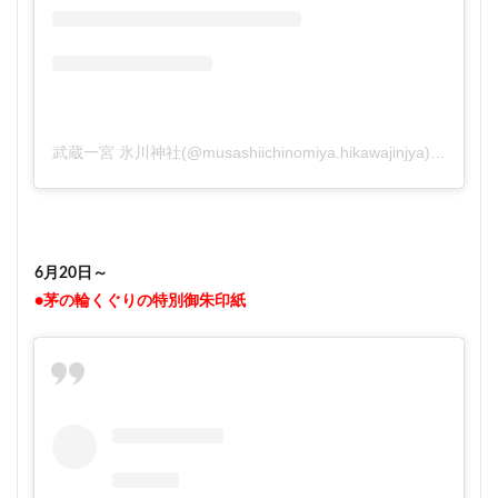
武蔵一宮 氷川神社(@musashiichinomiya.hikawajinjya)がシェアした投稿
6月20日～
●茅の輪くぐりの特別御朱印紙