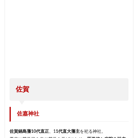
佐賀
佐嘉神社
佐賀鍋島藩10代直正
、1
1代直大藩主
を祀る神社。