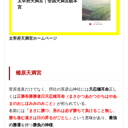
太宰府天満宮｜全国天満宮総本
宮
太宰府天満宮ホームページ
櫛原天満宮
菅原道真だけでなく、摂社の英彦山神社には
天忍穗耳命
正し
くは
正勝吾勝勝速日天忍穂耳命（まさかつあかつかちはやあ
まのおしほみみのみこと）
が祀られている。
名前には
「まさに勝つ、吾れは必ず勝ちて負けること無し、
勝ち進む速さは日の昇るがごとし」
という意味があり、
最強
の勝運
を持つ
勝負の神様
。