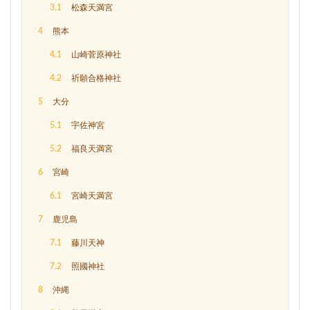
3.1
松森天満宮
4
熊本
4.1
山崎菅原神社
4.2
祈願合格神社
5
大分
5.1
宇佐神宮
5.2
福良天満宮
6
宮崎
6.1
宮崎天満宮
7
鹿児島
7.1
藤川天神
7.2
照國神社
8
沖縄