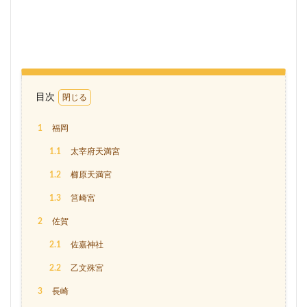
目次
1
福岡
1.1
太宰府天満宮
1.2
櫛原天満宮
1.3
筥崎宮
2
佐賀
2.1
佐嘉神社
2.2
乙文殊宮
3
長崎