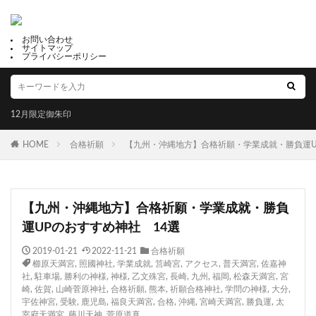
お問い合わせ
サイトマップ
プライバシーポリシー
12月限定御朱印
HOME
合格祈願
【九州・沖縄地方】合格祈願・学業成就・勝負運U
【九州・沖縄地方】合格祈願・学業成就・勝負
運UPのおすすめ神社 14選
2019-01-21
2022-11-21
合格祈願
櫛原天満宮
,
照國神社
,
学業成就
,
筥崎宮
,
アクセス
,
普天満宮
,
佐嘉神
社
,
駐車場
,
勝利の神様
,
神様
,
乙文殊宮
,
長崎
,
九州
,
福岡
,
松森天満宮
,
宮
崎
,
佐賀
,
山崎菅原神社
,
合格祈願
,
熊本
,
祈願合格神社
,
学問の神様
,
大分
,
宇佐神宮
,
受験
,
鹿児島
,
福良天満宮
,
合格
,
沖縄
,
宮崎天満宮
,
勝負運
,
太
宰府天満宮
,
藤川天神
,
菅原道真