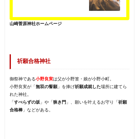
山崎菅原神社ホームページ
祈願合格神社
御祭神である
小野良実
は父が小野篁・娘が小野小町。
小野良実が「
無双の誓願
」を捧げ
祈願成就した
場所に建てら
れた神社。
「
すべらずの坂
」や「
狭き門
」、願いを叶えるお守り「
祈願
合格棒
」などがある。