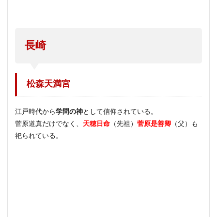
長崎
松森天満宮
江戸時代から
学問の神
として信仰されている。
菅原道真だけでなく、
天穂日命
（先祖）
菅原是善卿
（父）も
祀られている。