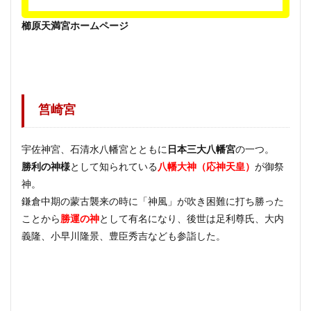
櫛原天満宮ホームページ
筥崎宮
宇佐神宮、石清水八幡宮とともに
日本三大八幡宮
の一つ。
勝利の神様
として知られている
八幡大神（応神天皇）
が御祭
神。
鎌倉中期の蒙古襲来の時に「神風」が吹き困難に打ち勝った
ことから
勝運の神
として有名になり、後世は足利尊氏、大内
義隆、小早川隆景、豊臣秀吉なども参詣した。