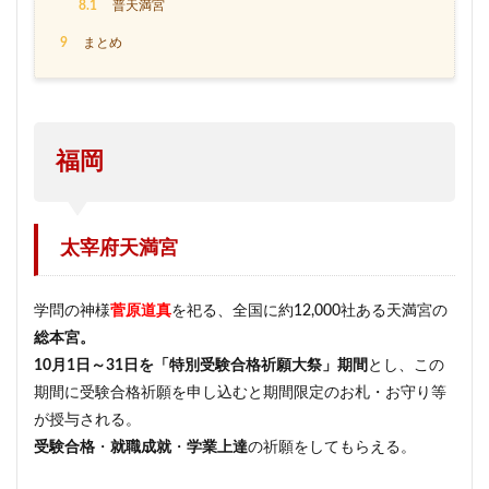
8.1
普天満宮
9
まとめ
福岡
太宰府天満宮
学問の神様
菅原道真
を祀る、全国に約12,000社ある天満宮の
総本宮。
10月1日～31日を「特別受験合格祈願大祭」期間
とし、この
期間に受験合格祈願を申し込むと期間限定のお札・お守り等
が授与される。
受験合格
・
就職成就
・
学業上達
の祈願をしてもらえる。