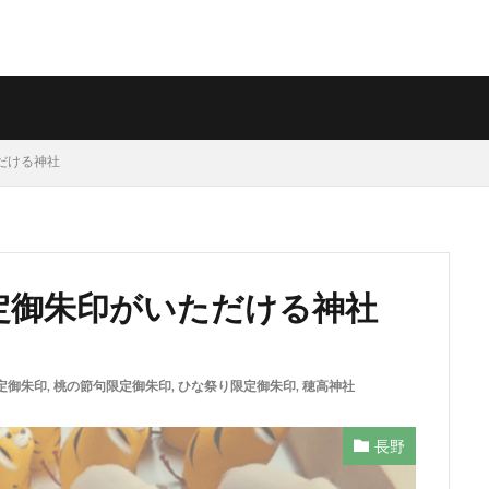
ただける神社
限定御朱印がいただける神社
定御朱印
,
桃の節句限定御朱印
,
ひな祭り限定御朱印
,
穂高神社
長野