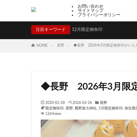
お問い合わせ
サイトマップ
プライバシーポリシー
注目キーワード
12月限定御朱印
長野
◆長野 2026年3月限定御朱印がい
HOME
◆長野 2026年3月
2020-02-28
2026-02-26
長野
限定御朱印
,
長野
,
熊野皇大神社
,
3月限定御朱印
,
弥生限
1264view