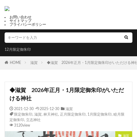
お問い合わせ
サイトマップ
プライバシーポリシー
12月限定御朱印
HOME
滋賀
◆滋賀 2026年正月・1月限定御朱印がいただける神
◆滋賀 2026年正月・1月限定御朱印がいただ
ける神社
2021-12-30
2025-12-30
滋賀
限定御朱印
,
滋賀
,
林天神社
,
正月限定御朱印
,
1月限定御朱印
,
睦月限
定御朱印
,
立志神社
3120view
滋賀