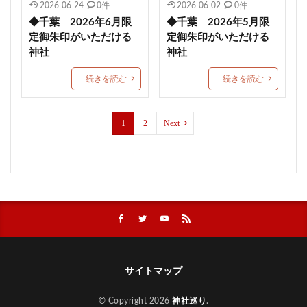
2026-06-24
0件
2026-06-02
0件
西成 生根神社
群馬県護国神社
和歌山縣護國神社
◆千葉 2026年6月限
◆千葉 2026年5月限
定御朱印がいただける
定御朱印がいただける
水無瀬神宮
速谷神社
茅の輪御朱印
戸澤神社
神社
神社
除災
心願成就
入蜻蛉形式
琴弾八幡宮
続きを読む
続きを読む
千葉
合格祈願
グッズ
北野天満宮
鹿児島
勝利の神様
防府天満宮
九州
武田信玄
蒲生神社
エジソン合格祈願絵馬
1
2
Next
金神社
絶景
針供養
三輪神社
縣主神社
おしゃれ
宇治上神社
上野東照宮
結和の御朱印帳
岡田宮
差出磯大嶽山神社
今宮戎神社
千光寺ロープウェイ
草加神社
石都々古和気神社
下田市
丸子神社
小祝神社
藤島神社
梛神社
ブレスレット
日光二荒山神社
11月限定御朱印
久山年神社
サイトマップ
川越熊野神社
節分限定御朱印
紀元祭
© Copyright 2026
神社巡り
.
相内神社
願望成就
皐月限定御朱印