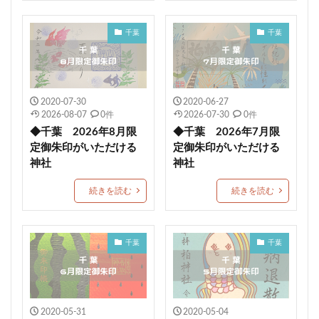
1日枚数限定御朱印
浅草神社
素鵞神社
千葉
千葉
眞田神社
伊豫豆比古命神社
天之宮
二柱神社
賀茂別雷神社
岡田神社（岡田宮）
満願成就
沼津市
大野神社
朔日まいり
元祇園梛神社
2020-07-30
2020-06-27
龍の絵
川越八幡宮
青木天満宮
屋島神社
2026-08-07
0件
2026-07-30
0件
金峯神社
岐阜護国神社
多度大社
崇道天皇社
◆千葉 2026年8月限
◆千葉 2026年7月限
御嶽神社茅萱宮
5月限定御朱印
定御朱印がいただける
定御朱印がいただける
神社
神社
村屋坐弥冨都比売神社
小濱神社
麻賀多神社
重陽の節句御朱印
宇都宮二荒山神社
続きを読む
続きを読む
常陸第三宮吉田神社
多治速比売神社
富士山東口本宮 冨士浅間神社
紀元節限定御朱印
千葉
千葉
諸願成就
松江市
端午の節句限定御朱印
津軽赤倉山神社
子安稲荷神社
秈荷神社
丸子浅間神社
田間神社
梨木神社
元三島神社
2020-05-31
2020-05-04
隠津島神社
花巻神社
手稲神社
七夕の御朱印