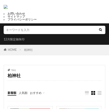
御利益
福母八幡宮
だんじりの御朱印帳
鶴峯八幡宮
鎮西大社 諏訪神社
出雲大社福井分院
お問い合わせ
サイトマップ
尾道市
天井画
水堂須佐男神社
縁起石
プライバシーポリシー
強運守護
検見川神社
眞中神社
四条
諏訪神社
三島神社
子宝恵方犬
12月限定御朱印
12月限定御朱印
2月限定御朱印
冨士山下宮小室浅間神社
滋賀県護国神社
HOME
柏神社
岩津天満宮
三津嚴島神社
郵送可能
鹿角 八坂神社
星田妙見宮
温泉神社
千代ヶ岡八幡宮
十五夜
下野國 鷲宮神社
TAG
柏神社
年越大祓御朱印
白髭神社
川津来宮神社
占い
成功勝利
大鳥大社
大牟田神社
彦嶽宮
由緒
藤田神社
田村神社
太上神社
新着順
人気順
おすすめ
良縁の鈴
黒龍
五方山 熊野神社
芦屋神社
福井
山梨
静岡
京都
大阪
兵庫
奈良
和歌山
香川
高知
福岡
佐賀
こいのぼり御朱印
橿原神宮
烏谷崎神社