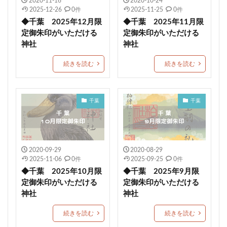
2020-11-16
2020-10-24
2025-12-26
0件
2025-11-25
0件
蛇窪神社(天祖神社)
重蔵神社
伊太祁曽神社
◆千葉 2025年12月限
◆千葉 2025年11月限
小御門神社
成田豊住熊野神社
白鷺神社
定御朱印がいただける
定御朱印がいただける
日出若宮八幡宮
年越限定御朱印
艫神社
神社
神社
猫の日限定御朱印
子授
玉作湯神社
続きを読む
続きを読む
茨城縣護国神社
別所琴平神社
美幌神社
伊豆
厚真神社
穂高神社
神炊館神社
スイーツ
千葉
千葉
一山神社
小坂熊野神社
都波岐奈加等神社
こどもの日御朱印
住吉 生根神社
館腰神社
了法寺
杭瀬熊野神社
吾平津神社
朝峯神社
八乙女八幡神社
浄化
再起復活
土佐神社
2020-09-29
2020-08-29
2025-11-06
0件
2025-09-25
0件
観音寺市
埼玉
ペット祈願
資格合格
◆千葉 2025年10月限
◆千葉 2025年9月限
豊満神社
大分
普天満宮
廿日市天満宮
定御朱印がいただける
定御朱印がいただける
神社
神社
小平潟天満宮
武田神社
芳賀天満宮
日本三大天神
龍馬神社
ストーンサークル
続きを読む
続きを読む
淡嶋神社
厄除祈願
於菊稲荷神社
カラフル