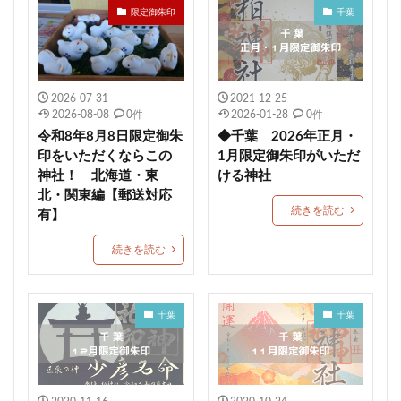
限定御朱印
千葉
恵運寺
上尾御嶽神社
角館總鎭守 神明社
恩智神社
多太神社
由良湊神社
期間限定御朱印
大阪市
ねこ
栃木
2026-07-31
2021-12-25
健康成就
神社
海津天神社
熊本
2026-08-08
0件
2026-01-28
0件
照國神社
尾長天満宮
荘内神社
菅原神社
令和8年8月8日限定御朱
◆千葉 2026年正月・
千勝神社
本居宣長
菊名神社
唐人石
印をいただくならこの
1月限定御朱印がいただ
神社！ 北海道・東
ける神社
かつおのたたき丼
商売繁盛
九重神社
北・関東編【郵送対応
kichijitsu
季節限定御朱印
小野照崎神社
続きを読む
有】
速秋津比売神のイラストが描かれた御朱印帳
続きを読む
間々田八幡宮
阿智神社
かわいい御朱印
艮神社
押し花
戸越八幡神社
ペット可
建勲神社
大将軍神社
下野星宮神社
千葉
千葉
駐車場情報
毛谷黒龍神社
網戸神社
石清尾八幡宮
師走限定御朱印
如月限定御朱印
神馬
七所神社
城山八幡宮
伏木香取神社