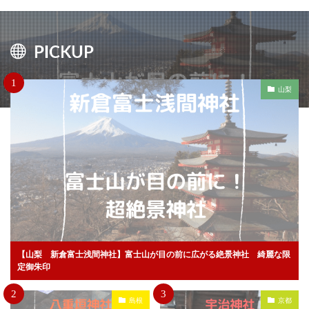
屋島
赤羽八幡神社
三重県護国神社
熊野速玉大社
さくら限定御朱印
卯月限定御朱印
PICKUP
西日本
渋谷氷川神社
稲荷神社
滑川神社
武蔵一宮 氷川神社
十五夜御朱印
今市瀧尾神社
山梨
札幌諏訪神社
波自加彌神社
初音森神社
玉鉾神社
端午の節句
両参り
白金氷川神社
飯倉熊野神社
二宮赤城神社
阿倍王子神社
冨士山稲荷神社
殺生石
家之子八幡神社
島田八坂神社
和利宮 吾妻神社
昊天宮
富松神社
星置神社
木山神社
若草神社
猫の日御朱印
新琴似神社・白石神社
一粒万倍日限定御朱印
水原八幡宮
良縁
【山梨 新倉富士浅間神社】富士山が目の前に広がる絶景神社 綺麗な限
安産守護
姫嶋神社
期間限定御朱印帳
山梨
定御朱印
看護師
菅原道真
二宮神社
佐嘉神社
島根
京都
賀茂神社天満宮
東北地方
静岡
御器所八幡宮