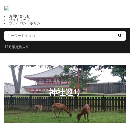
飯玉神社
多賀神社
雲林寺
紅葉
大坪八幡宮
倶梨迦羅神社
於保多神社
お問い合わせ
サイトマップ
神館神社
松原八幡神社
当別神社
プライバシーポリシー
仙台八坂神社
西成区 生根神社
紀元節
錦鯱神社
一粒万倍日
大縣神社
海津見神社
12月限定御朱印
海上安全
開運招福
春日大社
石川
薬剤師
お守り
志紀長吉神社
筥崎宮
中国地方
北海道
岐阜
上野天満宮
秩父神社
関西
美保神社
泉州航空神社
安産
櫻岡大神宮
布忍神社
はじまり
神社巡り
みかえりうさぎ
常陸國総社宮
大原野神社
和歌
出羽三山神社
難波八阪神社
かみちゅ！
磐井神社
富士山本宮浅間大社
三島市
夏越大祓御朱印
宮地嶽神社
葉月限定御朱印
長月限定御朱印
武雄市
香椎宮
白笹稲荷神社