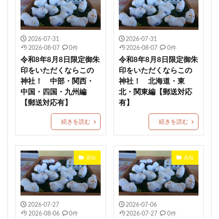
那須郡
銀杏岡八幡神社
助川鹿嶋神社
都農神社
飯盛神社
年に2日だけ営業
2026-07-31
2026-07-31
宝当神社
百舌鳥八幡宮
鳥谷崎神社
早馬神社
2026-08-07
0件
2026-08-07
0件
端午の節句御朱印
祇園祭限定御朱印
令和8年8月8日限定御朱
令和8年8月8日限定御朱
令和8年8月8日限定御朱印
高知
農業守護
印をいただくならこの
印をいただくならこの
神社！ 中部・関西・
神社！ 北海道・東
香川
若宮十五社めぐり
長野
関ジャニ∞
中国・四国・九州編
北・関東編【郵送対応
柿本人麻呂
綱敷天満宮
乙文殊宮
勝田神社
【郵送対応有】
有】
岩手
愛知
徳島
関東三大天神
続きを読む
続きを読む
常陸国総社宮
恋愛成就
航空安全
子授け
日吉神社
厄除け
田脇日吉神社
受験合格
魔法少女まどか☆マギカ
日枝神社
お花見
高知
高知
冠稲荷神社
三ツ鳥居
富士宮市
若宮八幡社
来宮神社
切り絵
蛇窪神社
大前神社
粟田神社
穏田神社
夫婦檜
夜泣き
2026-07-27
2026-07-06
2026-08-06
0件
2026-07-27
0件
愛宕神社
1月限定御朱印
月替わり御朱印