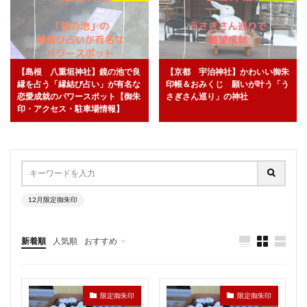
千葉神社
中国
京都大神宮
泉州磐船神社
婦人病
久伊豆神社
恋みくじ
御朱印の見方
ご利益
ジャングル大帝
神鹿の御朱印帳
桜
【島根 八重垣神社】鏡の池で良
【京都 宇治神社】かわいい御朱
南湖神社
鯛みくじ
山宮浅間神社
縁を占う「縁結び占い」が有名な
印帳＆おみくじ 願いが叶う「う
坪沼八幡神社
御霊水
三嶋大社
恋愛成就のパワースポット【御朱
さぎさん巡り」の神社
印・アクセス・駐車場情報】
御館山稲荷神社
玉村八幡宮
8月限定御朱印
柳川総鎮守 日吉神社
武雄の大楠
不老水
岐阜稲荷山本社
正月限定御朱印
空鞘稲生神社
相模原氷川神社
新宮市
桜限定御朱印
さくら参り御朱印
舞子六神社
静岡浅間神社
12月限定御朱印
福島八幡宮
高司神社
八剱八幡神社
三津厳島神社
桑名総鎮守 桑名宗社（春日神社）
新着順
人気順
おすすめ
野島神社
御幸森天神宮
泉神社
彌都加伎神社
福井
山梨
静岡
京都
大阪
兵庫
奈良
和歌山
香川
高知
福岡
佐賀
こどもの日
駒形神社
東石清水八幡神社
限定御朱印
限定御朱印
片瀬諏訪神社
玉井宮東照宮
ランチ
岡山神社