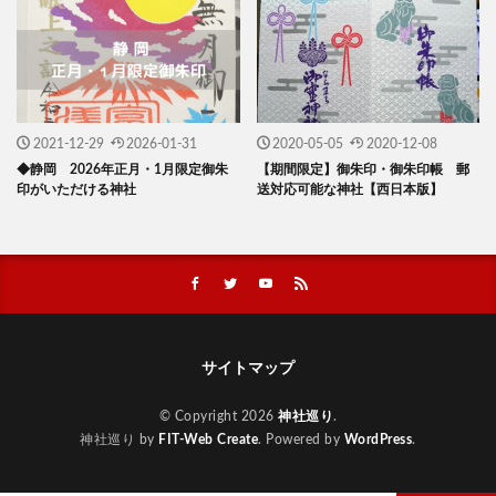
2021-12-29
2026-01-31
2020-05-05
2020-12-08
◆静岡 2026年正月・1月限定御朱
【期間限定】御朱印・御朱印帳 郵
印がいただける神社
送対応可能な神社【西日本版】
サイトマップ
© Copyright 2026
神社巡り
.
神社巡り by
FIT-Web Create
. Powered by
WordPress
.