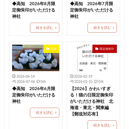
◆高知 2026年8月限
◆高知 2026年7月限
北澤八幡神社
神倉神社
初午祭御朱印
定御朱印がいただける
定御朱印がいただける
さくら詣特別御朱印
常陸国出雲大社
莵橋神社
神社
神社
岡田宮（岡田神社）
豊景神社
塩竈神社
続きを読む
続きを読む
春日神社
鹿島台神社
西之宮稲荷神社
沼袋氷川神社
松山市
さくら詣御朱印
高知
限定御朱印
こどもの日限定御朱印
津田八幡神社
小垣江神明神社
上野総社神社
月替わりの御朱印
吉野
菱野健功神社
観光
立鉾鹿島神社
光雲神社
雪ヶ谷八幡神社
武蔵野坐令和神社
2026-06-14
2026-02-19
2026-07-06
0件
2026-02-25
0件
幻の駅
仙台大神宮
七夕祭
鼬幣稲荷神社
◆高知 2026年6月限
【2026】かわいすぎ
岡部春日神社
母の日限定御朱印
七郷神社
定御朱印がいただける
る！猫の日限定御朱印
神社
がいただける神社 北
八雲神社
海道・東北・関東編
続きを読む
【郵送対応有】
検索
続きを読む