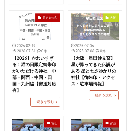
限定御朱印
大阪
2026-02-19
2025-07-06
2026-07-31
0件
2025-07-06
0件
【2026】かわいすぎ
【大阪 星田妙見宮】
る！猫の日限定御朱印
星が降ってきた伝説が
がいただける神社 中
ある 星と七夕ゆかりの
部・関西・中国・四
神社【御朱印・アクセ
国・九州編【郵送対応
ス・駐車場情報】
有】
続きを読む
続きを読む
富山
富山