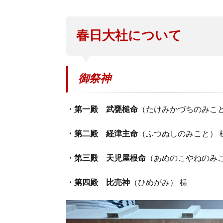
春日大社について
御祭神
・第一殿 武甕槌命
（たけみかづちのみこと
・第二殿 経津主命
（ふつぬしのみこと） 
・第三殿 天児屋根命
（あめのこやねのみこ
・第四殿 比売神
（ひめがみ） 様