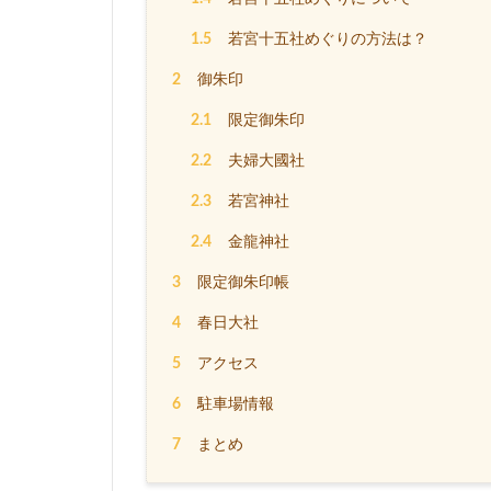
1.5
若宮十五社めぐりの方法は？
2
御朱印
2.1
限定御朱印
2.2
夫婦大國社
2.3
若宮神社
2.4
金龍神社
3
限定御朱印帳
4
春日大社
5
アクセス
6
駐車場情報
7
まとめ