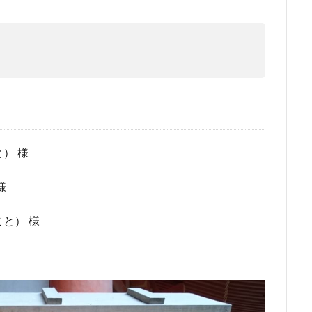
） 様
様
と） 様