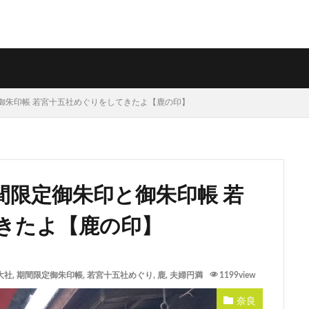
御朱印帳 若宮十五社めぐりをしてきたよ【鹿の印】
間限定御朱印と御朱印帳 若
きたよ【鹿の印】
大社
,
期間限定御朱印帳
,
若宮十五社めぐり
,
鹿
,
夫婦円満
1199view
奈良