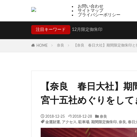
お問い合わせ
サイトマップ
プライバシーポリシー
注目キーワード
12月限定御朱印
奈良
【奈良 春日大社】期間限定御朱印と
HOME
【奈良 春日大社】期
宮十五社めぐりをして
2018-12-25
2018-12-28
奈良
金運財運
,
アクセス
,
駐車場
,
期間限定御朱印
,
奈良
,
春日