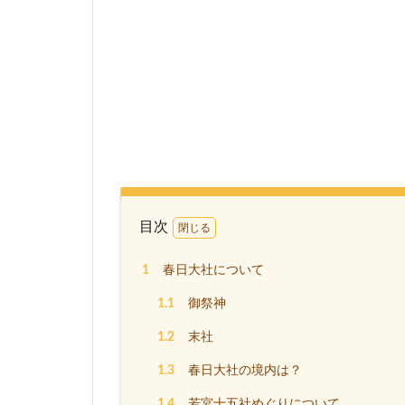
目次
1
春日大社について
1.1
御祭神
1.2
末社
1.3
春日大社の境内は？
1.4
若宮十五社めぐりについて