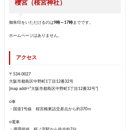
櫻宮（桜宮神社）
御朱印をいただけるのは
9時～17時
までです。
ホームページはありません。
アクセス
〒534-0027
大阪市都島区中野町1丁目12番32号
[map addr=”大阪市都島区中野町1丁目12番32号”]
○車
・国道1号線 桜宮橋東詰交差点から約370ｍ
○電車
・JR環状線 桜ノ宮駅から徒歩約7分