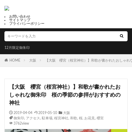
お問い合わせ
サイトマップ
プライバシーポリシー
12月限定御朱印
HOME
大阪
【大阪 櫻宮（桜宮神社）】和歌が書かれたおしゃれ
【大阪 櫻宮（桜宮神社）】和歌が書かれたお
しゃれな御朱印 桜の季節の参拝がおすすめの
神社
2019-04-04
2019-05-10
大阪
御朱印
,
アクセス
,
駐車場
,
桜宮神社
,
和歌
,
桜
,
お花見
,
櫻宮
3762view