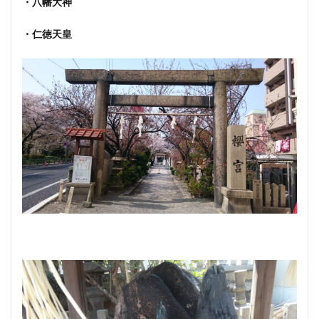
・八幡大神
・仁徳天皇