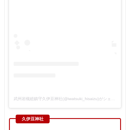
武州岩槻総鎮守久伊豆神社(@iwatsuki_hisaizu)がシェアした投稿