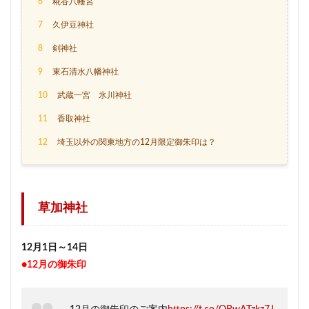
6
糀谷八幡宮
7
久伊豆神社
8
剣神社
9
東石清水八幡神社
10
武蔵一宮 氷川神社
11
香取神社
12
埼玉以外の関東地方の12月限定御朱印は？
草加神社
12月1日～14日
●12月の御朱印