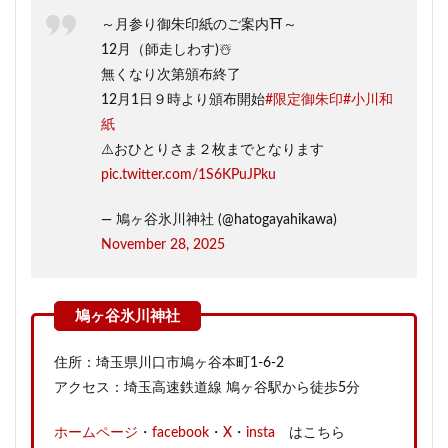
～月参り御朱印紙のご案内⛩️～
12月（師走しわす)☃️
無くなり次第頒布終了
12月1日９時より頒布開始
#限定御朱印
#小川和
紙
⚠️おひとりさま２枚までとなります
pic.twitter.com/1S6KPuJPku
— 鳩ヶ谷氷川神社 (@hatogayahikawa)
November 28, 2025
住所：埼玉県川口市鳩ヶ谷本町1-6-2
アクセス：埼玉高速鉄道線 鳩ヶ谷駅から徒歩5分
ホームページ
・
facebook
・
X
・
insta
はこちら