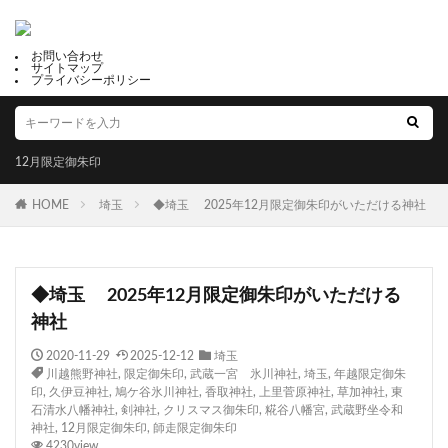
お問い合わせ
サイトマップ
プライバシーポリシー
12月限定御朱印
HOME
埼玉
◆埼玉 2025年12月限定御朱印がいただける神社
◆埼玉 2025年12月限定御朱印がいただける
神社
2020-11-29
2025-12-12
埼玉
川越熊野神社
,
限定御朱印
,
武蔵一宮 氷川神社
,
埼玉
,
年越限定御朱
印
,
久伊豆神社
,
鳩ケ谷氷川神社
,
香取神社
,
上里菅原神社
,
草加神社
,
東
石清水八幡神社
,
剣神社
,
クリスマス御朱印
,
糀谷八幡宮
,
武蔵野坐令和
神社
,
12月限定御朱印
,
師走限定御朱印
4230view