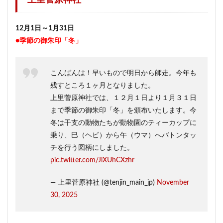
上里菅原神社
12月1日～1月31日
●季節の御朱印「冬」
こんばんは！早いもので明日から師走。今年も
残すところ１ヶ月となりました。
上里菅原神社では、１２月１日より１月３１日
まで季節の御朱印「冬」を頒布いたします。今
冬は干支の動物たちが動物園のティーカップに
乗り、巳（ヘビ）から午（ウマ）へバトンタッ
チを行う図柄にしました。
pic.twitter.com/JlXUhCXzhr
— 上里菅原神社 (@tenjin_main_jp)
November
30, 2025