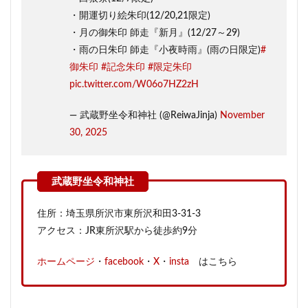
・開運切り絵朱印(12/20,21限定)
・月の御朱印 師走『新月』(12/27～29)
・雨の日朱印 師走『小夜時雨』(雨の日限定)
#
御朱印
#記念朱印
#限定朱印
pic.twitter.com/W06o7HZ2zH
— 武蔵野坐令和神社 (@ReiwaJinja)
November
30, 2025
住所：埼玉県所沢市東所沢和田3-31-3
アクセス：JR東所沢駅から徒歩約9分
ホームページ
・
facebook
・
X
・
insta
はこちら