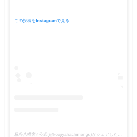
この投稿をInstagramで見る
糀谷八幡宮⭐️公式(@koujiyahachimangu)がシェアした投稿