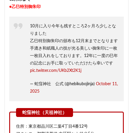
●乙巳特別御朱印
10月に入り今年も残すところ2ヶ月ろ少しとな
りました
乙巳特別御朱印の頒布も12月末までとなります
手漉き和紙職人の技が光る美しい御朱印に一枚
一枚目入れをしております。12年に一度の巳年
の記念にお手に取っていただけたら幸いです
pic.twitter.com/UKb2Xt2K1j
— 蛇窪神社 公式 (@hebikubojinja)
October 11,
2025
住所：東京都品川区二葉4丁目4番12号