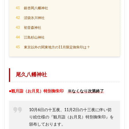
41
銀杏岡八幡神社
42
沼袋氷川神社
43
初音森神社
44
江島杉山神社
45
東京以外の関東地方の11月限定御朱印は？
尾久八幡神社
●観月詣（お月見）特別御朱印
※なくなり次第終了
10月6日の十五夜、11月2日の十三夜に伴い切
り絵仕様の『観月詣（お月見）特別御朱印』を
頒布しております。