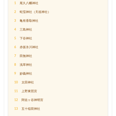
1
尾久八幡神社
2
蛇窪神社（天祖神社）
3
亀有香取神社
4
三島神社
5
下谷神社
6
赤坂氷川神社
7
田無神社
8
浅草神社
9
妙義神社
10
太田神社
11
上野東照宮
12
阿佐ヶ谷神明宮
13
五十稲荷神社