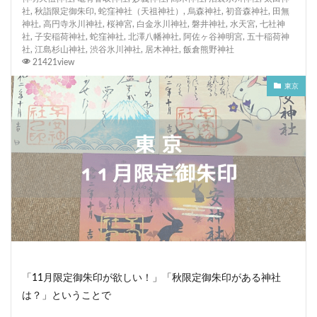
社
,
秋詣限定御朱印
,
蛇窪神社（天祖神社）
,
烏森神社
,
初音森神社
,
田無
神社
,
高円寺氷川神社
,
桜神宮
,
白金氷川神社
,
磐井神社
,
水天宮
,
七社神
社
,
子安稲荷神社
,
蛇窪神社
,
北澤八幡神社
,
阿佐ヶ谷神明宮
,
五十稲荷神
社
,
江島杉山神社
,
渋谷氷川神社
,
居木神社
,
飯倉熊野神社
21421view
東京
「11月限定御朱印が欲しい！」「秋限定御朱印がある神社
は？」ということで