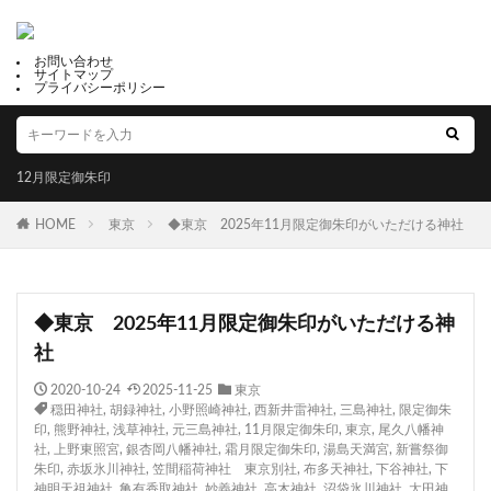
お問い合わせ
サイトマップ
プライバシーポリシー
12月限定御朱印
HOME
東京
◆東京 2025年11月限定御朱印がいただける神社
◆東京 2025年11月限定御朱印がいただける神
社
2020-10-24
2025-11-25
東京
穏田神社
,
胡録神社
,
小野照崎神社
,
西新井雷神社
,
三島神社
,
限定御朱
印
,
熊野神社
,
浅草神社
,
元三島神社
,
11月限定御朱印
,
東京
,
尾久八幡神
社
,
上野東照宮
,
銀杏岡八幡神社
,
霜月限定御朱印
,
湯島天満宮
,
新嘗祭御
朱印
,
赤坂氷川神社
,
笠間稲荷神社 東京別社
,
布多天神社
,
下谷神社
,
下
神明天祖神社
,
亀有香取神社
,
妙義神社
,
高木神社
,
沼袋氷川神社
,
太田神