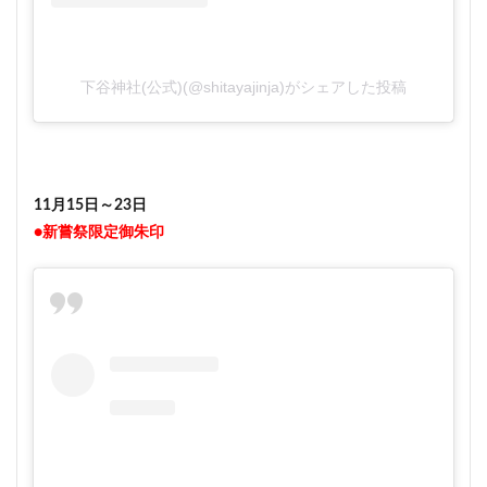
下谷神社(公式)(@shitayajinja)がシェアした投稿
11月15日～23日
●新嘗祭限定御朱印