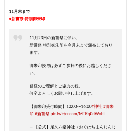
11月末まで
●新嘗祭 特別御朱印
11月23日の新嘗祭に伴い、
新嘗祭 特別御朱印を今月末まで頒布しており
ます。
御朱印授与は必ずご参拝の後にお越しくださ
い。
皆様のご理解とご協力の程、
何卒よろしくお願い申し上げます。
【御朱印受付時間】10:00〜16:00
#神社
#御朱
印
#新嘗祭
pic.twitter.com/MTRq0dWobi
— 【公式】尾久八幡神社（おぐはちまんじんじ