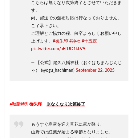
こちらは無くなり次第終了とさせていただきま
す。
尚、郵送での頒布対応は行なっておりません。
ご了承下さい。
ご理解とご協力の程、何卒よろしくお願い申し
上げます。
#御朱印
#神社
#十五夜
pic.twitter.com/aFfUO1kLV9
— 【公式】尾久八幡神社（おぐはちまんじんじ
ゃ） (@ogu_hachiman)
September 22, 2025
●秋詣特別御朱印
※なくなり次第終了
もうすぐ寒露を迎え草花に露が降り、
山野では紅葉が始まる季節となりました。