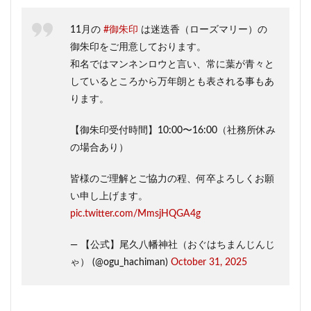
11月の
#御朱印
は迷迭香（ローズマリー）の
御朱印をご用意しております。
和名ではマンネンロウと言い、常に葉が青々と
しているところから万年朗とも表される事もあ
ります。
【御朱印受付時間】10:00〜16:00（社務所休み
の場合あり）
皆様のご理解とご協力の程、何卒よろしくお願
い申し上げます。
pic.twitter.com/MmsjHQGA4g
— 【公式】尾久八幡神社（おぐはちまんじんじ
ゃ） (@ogu_hachiman)
October 31, 2025