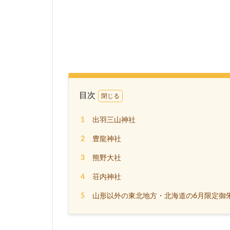
目次
1
出羽三山神社
2
豊龍神社
3
熊野大社
4
荘内神社
5
山形以外の東北地方・北海道の6月限定御