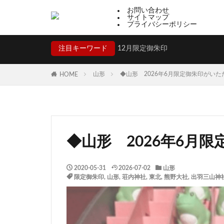
お問い合わせ
サイトマップ
プライバシーポリシー
注目キーワード
12月限定御朱印
山形
◆山形 2026年6月限定御朱印がい
HOME
◆山形 2026年6月
2020-05-31
2026-07-02
山形
限定御朱印
,
山形
,
荘内神社
,
東北
,
熊野大社
,
出羽三山神