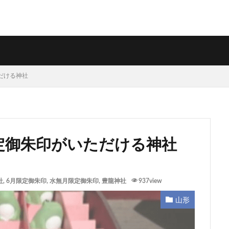
ただける神社
限定御朱印がいただける神社
社
,
6月限定御朱印
,
水無月限定御朱印
,
豊龍神社
937view
山形