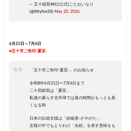
— 五十稲荷神社(公式)ごとおいなり
(@fiftyfox50)
May 20, 2026
6月21日～7月6日
●五十市ご朱印-夏至-
「五十市ご朱印-夏至-」のお知らせ
令和8年6月21日〜7月6日まで
二十四節気は「夏至」
私達の暮らす北半球では昼の時間がもっとも長
くなる時
日本の伝統文様は「紗綾形-さやがた-」
文様の中でもとりわけ「永続」を表す意味をも