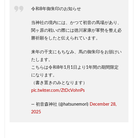
令和8年御朱印のお知らせ
当神社の境内には、かつて初音の馬場があり、
関ヶ原の戦いの際には徳川家康が軍勢を整え必
勝祈願をしたと伝えられています。
来年の干支にもちなみ、馬の御朱印をお頒けい
たします。
こちらは令和8年1月1日より1年間の期間限定
になります。
（書き置きのみとなります）
pic.twitter.com/ZtDcVohnPs
— 初音森神社 (@hatsunemori)
December 28,
2025