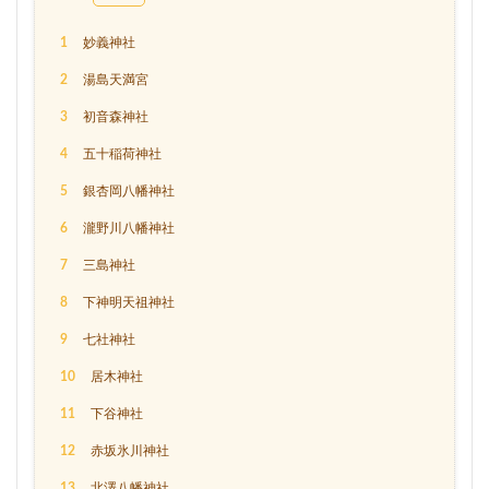
1
妙義神社
2
湯島天満宮
3
初音森神社
4
五十稲荷神社
5
銀杏岡八幡神社
6
瀧野川八幡神社
7
三島神社
8
下神明天祖神社
9
七社神社
10
居木神社
11
下谷神社
12
赤坂氷川神社
13
北澤八幡神社