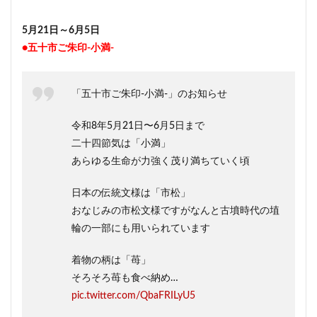
5月21日～6月5日
●五十市ご朱印-小満-
「五十市ご朱印-小満-」のお知らせ
令和8年5月21日〜6月5日まで
二十四節気は「小満」
あらゆる生命が力強く茂り満ちていく頃
日本の伝統文様は「市松」
おなじみの市松文様ですがなんと古墳時代の埴
輪の一部にも用いられています
着物の柄は「苺」
そろそろ苺も食べ納め…
pic.twitter.com/QbaFRILyU5