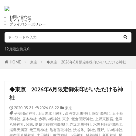
お問い合わせ
サイトマップ
プライバシーポリシー
12月限定御朱印
HOME
東京
◆東京 2026年6月限定御朱印がいただける神社
◆東京 2026年6月限定御朱印がいただける神
社
2020-05-31
2026-06-22
東京
子安稲荷神社
,
上目黒氷川神社
,
高円寺氷川神社
,
限定御朱印
,
五十稲
荷神社
,
居木神社
,
赤羽八幡神社
,
東京
,
飯倉熊野神社
,
上野東照宮
,
北澤
八幡神社
,
関東
,
夏越大祓特別御朱印
,
赤坂氷川神社
,
水無月限定御朱印
,
湯島天満宮
,
元三島神社
,
亀有香取神社
,
渋谷氷川神社
,
瀧野川八幡神社
,
銀杏岡八幡神社
,
太田神社
,
熊野神社
,
下谷神社
,
妙義神社
,
新田神社
,
尾