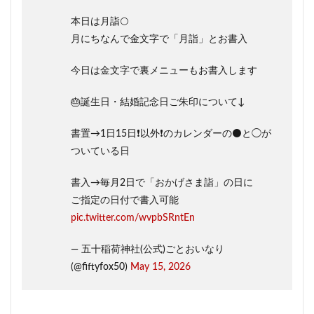
本日は月詣🌕
月にちなんで金文字で「月詣」とお書入
今日は金文字で裏メニューもお書入します
🎂誕生日・結婚記念日ご朱印について↓
書置→1日15日❗️以外❗️のカレンダーの⚫️と◯が
ついている日
書入→毎月2日で「おかげさま詣」の日に
ご指定の日付で書入可能
pic.twitter.com/wvpbSRntEn
— 五十稲荷神社(公式)ごとおいなり
(@fiftyfox50)
May 15, 2026