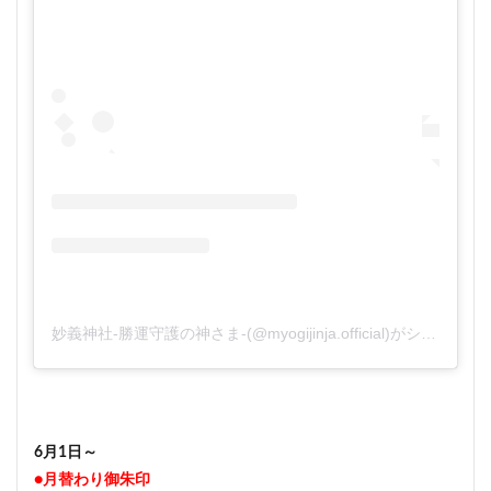
妙義神社-勝運守護の神さま-(@myogijinja.official)がシェアした投稿
6月1日～
●月替わり御朱印