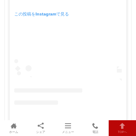
この投稿をInstagramで見る
瀧野川八幡神社（公式）(@takinogawahachimanjinja)がシェアした投稿
ホーム
シェア
メニュー
電話
TOPへ