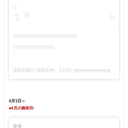
湯島天満宮（湯島天神）【公式】(@yushimatenmangu)がシェアした投稿
6月1日～
●6月の御朱印