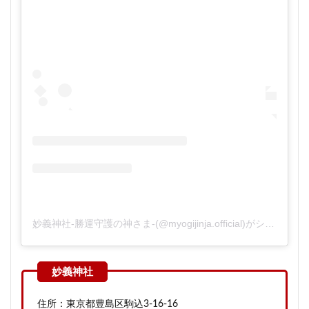
妙義神社-勝運守護の神さま-(@myogijinja.official)がシェアした投稿
住所：東京都豊島区駒込3-16-16