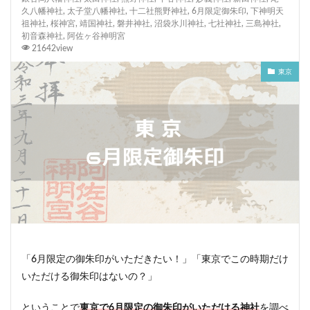
久八幡神社
,
太子堂八幡神社
,
十二社熊野神社
,
6月限定御朱印
,
下神明天
祖神社
,
桜神宮
,
靖国神社
,
磐井神社
,
沼袋氷川神社
,
七社神社
,
三島神社
,
初音森神社
,
阿佐ヶ谷神明宮
21642view
東京
「6月限定の御朱印がいただきたい！」「東京でこの時期だけ
いただける御朱印はないの？」
ということで
東京で6月限定の御朱印がいただける神社
を調べ