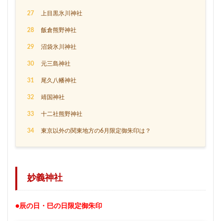
27
上目黒氷川神社
28
飯倉熊野神社
29
沼袋氷川神社
30
元三島神社
31
尾久八幡神社
32
靖国神社
33
十二社熊野神社
34
東京以外の関東地方の6月限定御朱印は？
妙義神社
●辰の日・巳の日限定御朱印