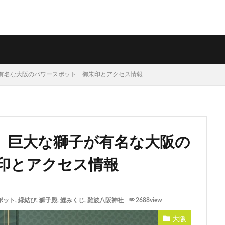
有名な大阪のパワースポット 御朱印とアクセス情報
】巨大な獅子が有名な大阪の
印とアクセス情報
ポット
,
縁結び
,
獅子殿
,
鯉みくじ
,
難波八阪神社
2688view
大阪