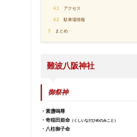
4.1
アクセス
4.2
駐車場情報
5
まとめ
難波八阪神社
御祭神
・素盞嗚尊
・奇稲田姫命
（くしいなだひめのみこと）
・八柱御子命