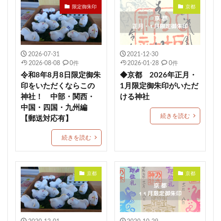
限定御朱印
京都
恵運寺
上尾御嶽神社
角館總鎭守 神明社
恩智神社
多太神社
由良湊神社
期間限定御朱印
大阪市
ねこ
栃木
2026-07-31
2021-12-30
健康成就
神社
海津天神社
熊本
2026-08-08
0件
2026-01-28
0件
照國神社
尾長天満宮
荘内神社
菅原神社
令和8年8月8日限定御朱
◆京都 2026年正月・
千勝神社
本居宣長
菊名神社
唐人石
印をいただくならこの
1月限定御朱印がいただ
神社！ 中部・関西・
ける神社
かつおのたたき丼
商売繁盛
九重神社
中国・四国・九州編
kichijitsu
季節限定御朱印
小野照崎神社
続きを読む
【郵送対応有】
速秋津比売神のイラストが描かれた御朱印帳
続きを読む
間々田八幡宮
阿智神社
かわいい御朱印
艮神社
押し花
戸越八幡神社
ペット可
建勲神社
大将軍神社
下野星宮神社
京都
京都
駐車場情報
毛谷黒龍神社
網戸神社
石清尾八幡宮
師走限定御朱印
如月限定御朱印
神馬
七所神社
城山八幡宮
伏木香取神社