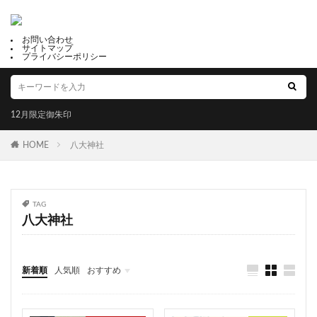
御利益
福母八幡宮
だんじりの御朱印帳
鶴峯八幡宮
鎮西大社 諏訪神社
出雲大社福井分院
お問い合わせ
サイトマップ
尾道市
天井画
水堂須佐男神社
縁起石
プライバシーポリシー
強運守護
検見川神社
眞中神社
四条
諏訪神社
三島神社
子宝恵方犬
12月限定御朱印
12月限定御朱印
2月限定御朱印
冨士山下宮小室浅間神社
滋賀県護国神社
HOME
八大神社
岩津天満宮
三津嚴島神社
郵送可能
鹿角 八坂神社
星田妙見宮
温泉神社
千代ヶ岡八幡宮
十五夜
下野國 鷲宮神社
TAG
八大神社
年越大祓御朱印
白髭神社
川津来宮神社
占い
成功勝利
大鳥大社
大牟田神社
彦嶽宮
由緒
藤田神社
田村神社
太上神社
新着順
人気順
おすすめ
良縁の鈴
黒龍
五方山 熊野神社
芦屋神社
福井
山梨
静岡
京都
大阪
兵庫
奈良
和歌山
香川
高知
福岡
佐賀
こいのぼり御朱印
橿原神宮
烏谷崎神社