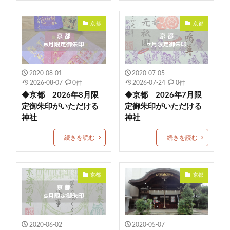
1日枚数限定御朱印
浅草神社
素鵞神社
京都
京都
眞田神社
伊豫豆比古命神社
天之宮
二柱神社
賀茂別雷神社
岡田神社（岡田宮）
満願成就
沼津市
大野神社
朔日まいり
元祇園梛神社
2020-08-01
2020-07-05
龍の絵
川越八幡宮
青木天満宮
屋島神社
2026-08-07
0件
2026-07-24
0件
金峯神社
岐阜護国神社
多度大社
崇道天皇社
◆京都 2026年8月限
◆京都 2026年7月限
御嶽神社茅萱宮
5月限定御朱印
定御朱印がいただける
定御朱印がいただける
神社
神社
村屋坐弥冨都比売神社
小濱神社
麻賀多神社
重陽の節句御朱印
宇都宮二荒山神社
続きを読む
続きを読む
常陸第三宮吉田神社
多治速比売神社
富士山東口本宮 冨士浅間神社
紀元節限定御朱印
京都
京都
諸願成就
松江市
端午の節句限定御朱印
津軽赤倉山神社
子安稲荷神社
秈荷神社
丸子浅間神社
田間神社
梨木神社
元三島神社
2020-06-02
2020-05-07
隠津島神社
花巻神社
手稲神社
七夕の御朱印