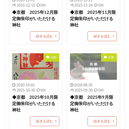
2020-12-01
2020-10-29
2025-12-15
0件
2025-11-26
0件
蛇窪神社(天祖神社)
重蔵神社
伊太祁曽神社
◆京都 2025年12月限
◆京都 2025年11月限
小御門神社
成田豊住熊野神社
白鷺神社
定御朱印がいただける
定御朱印がいただける
日出若宮八幡宮
年越限定御朱印
艫神社
神社
神社
猫の日限定御朱印
子授
玉作湯神社
続きを読む
続きを読む
茨城縣護国神社
別所琴平神社
美幌神社
伊豆
厚真神社
穂高神社
神炊館神社
スイーツ
京都
京都
一山神社
小坂熊野神社
都波岐奈加等神社
こどもの日御朱印
住吉 生根神社
館腰神社
了法寺
杭瀬熊野神社
吾平津神社
朝峯神社
八乙女八幡神社
浄化
再起復活
土佐神社
2020-10-01
2020-08-30
2025-10-30
0件
2025-09-30
0件
観音寺市
埼玉
ペット祈願
資格合格
◆京都 2025年10月限
◆京都 2025年9月限
豊満神社
大分
普天満宮
廿日市天満宮
定御朱印がいただける
定御朱印がいただける
神社
神社
小平潟天満宮
武田神社
芳賀天満宮
日本三大天神
龍馬神社
ストーンサークル
続きを読む
続きを読む
淡嶋神社
厄除祈願
於菊稲荷神社
カラフル