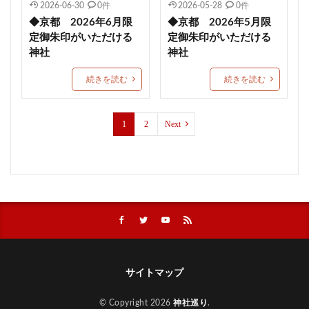
2026-06-30
0件
2026-05-28
0件
西成 生根神社
群馬県護国神社
和歌山縣護國神社
◆京都 2026年6月限
◆京都 2026年5月限
定御朱印がいただける
定御朱印がいただける
水無瀬神宮
速谷神社
茅の輪御朱印
戸澤神社
神社
神社
除災
心願成就
入蜻蛉形式
琴弾八幡宮
続きを読む
続きを読む
千葉
合格祈願
グッズ
北野天満宮
鹿児島
勝利の神様
防府天満宮
九州
武田信玄
蒲生神社
エジソン合格祈願絵馬
1
2
Next
金神社
絶景
針供養
三輪神社
縣主神社
おしゃれ
宇治上神社
上野東照宮
結和の御朱印帳
岡田宮
差出磯大嶽山神社
今宮戎神社
千光寺ロープウェイ
草加神社
石都々古和気神社
下田市
丸子神社
小祝神社
藤島神社
梛神社
ブレスレット
日光二荒山神社
11月限定御朱印
久山年神社
サイトマップ
川越熊野神社
節分限定御朱印
紀元祭
© Copyright 2026
神社巡り
.
相内神社
願望成就
皐月限定御朱印